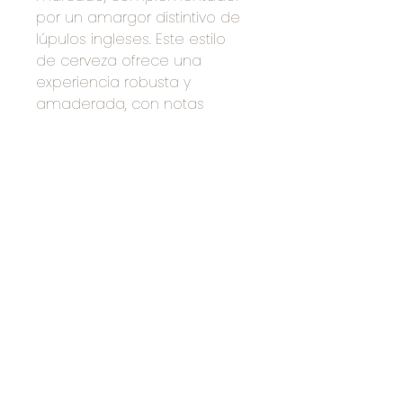
por un amargor distintivo de 
lúpulos ingleses. Este estilo 
de cerveza ofrece una 
experiencia robusta y 
amaderada, con notas 
florales y cítricas que 
resaltan en cada sorbo.
Manuel Acuña 250,
36530 Irapuato, Gto., México