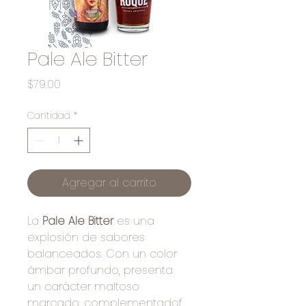
Pale Ale Bitter
Precio
$79.00
Cantidad
*
Agregar al carrito
La 
Pale Ale Bitter
 es una 
explosión de sabores 
balanceados. Con un color 
ámbar profundo, presenta 
un carácter maltoso 
marcado, complementadof 