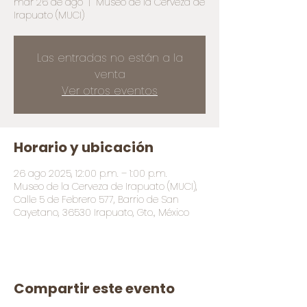
mar 26 de ago
  |  
Museo de la Cerveza de
Irapuato (MUCI)
Las entradas no están a la
venta
Ver otros eventos
Horario y ubicación
26 ago 2025, 12:00 p.m. – 1:00 p.m.
Museo de la Cerveza de Irapuato (MUCI),
Calle 5 de Febrero 577, Barrio de San
Cayetano, 36530 Irapuato, Gto., México
Compartir este evento