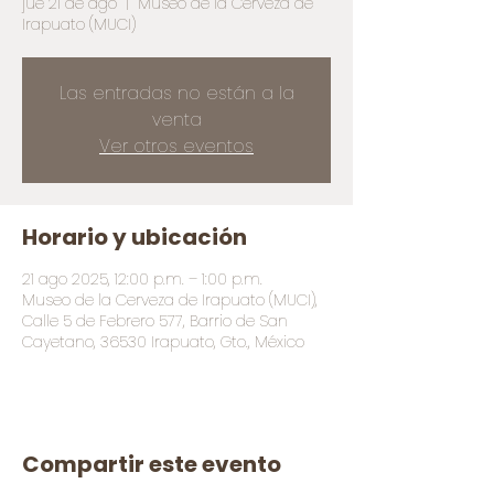
jue 21 de ago
  |  
Museo de la Cerveza de
Irapuato (MUCI)
Las entradas no están a la
venta
Ver otros eventos
Horario y ubicación
21 ago 2025, 12:00 p.m. – 1:00 p.m.
Museo de la Cerveza de Irapuato (MUCI),
Calle 5 de Febrero 577, Barrio de San
Cayetano, 36530 Irapuato, Gto., México
Compartir este evento