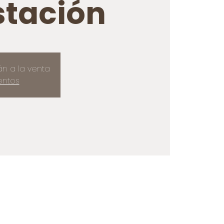
tación
án a la venta
entos