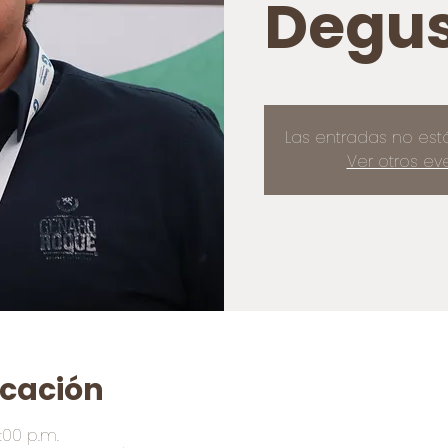
Degus
Las entradas no est
Ver otros ev
icación
:00 p.m.