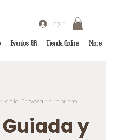
Log In
o
Eventos GR
Tienda Online
More
o de la Cerveza de Irapuato
a Guiada y