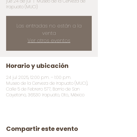
jue 24 de jul
  |  
Museo de la Cerveza de
Irapuato (MUCI)
Las entradas no están a la
venta
Ver otros eventos
Horario y ubicación
24 jul 2025, 12:00 p.m. – 1:00 p.m.
Museo de la Cerveza de Irapuato (MUCI),
Calle 5 de Febrero 577, Barrio de San
Cayetano, 36530 Irapuato, Gto., México
Compartir este evento