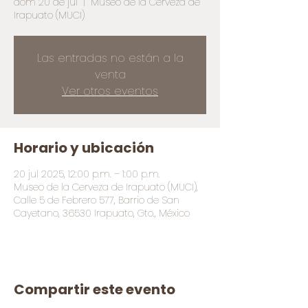
dom 20 de jul
  |  
Museo de la Cerveza de
Irapuato (MUCI)
Las entradas no están a la
venta
Ver otros eventos
Horario y ubicación
20 jul 2025, 12:00 p.m. – 1:00 p.m.
Museo de la Cerveza de Irapuato (MUCI),
Calle 5 de Febrero 577, Barrio de San
Cayetano, 36530 Irapuato, Gto., México
Compartir este evento