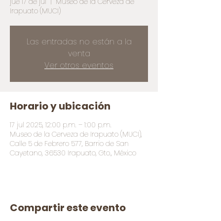
jue 17 de jul
  |  
Museo de la Cerveza de
Irapuato (MUCI)
Las entradas no están a la
venta
Ver otros eventos
Horario y ubicación
17 jul 2025, 12:00 p.m. – 1:00 p.m.
Museo de la Cerveza de Irapuato (MUCI),
Calle 5 de Febrero 577, Barrio de San
Cayetano, 36530 Irapuato, Gto., México
Compartir este evento