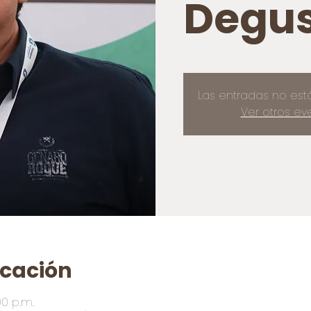
Degus
Las entradas no est
Ver otros ev
icación
00 p.m.