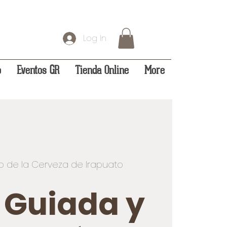
Log In
o
Eventos GR
Tienda Online
More
 de la Cerveza de Irapuato
a Guiada y