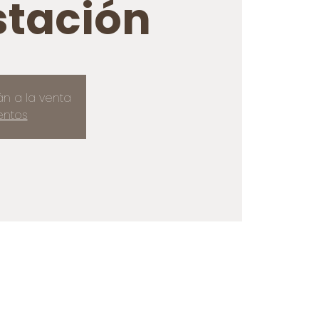
tación
án a la venta
entos