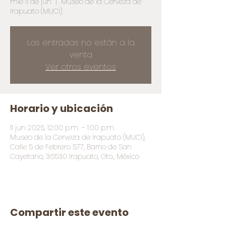
mié 11 de jun
  |  
Museo de la Cerveza de
Irapuato (MUCI)
Las entradas no están a la
venta
Ver otros eventos
Horario y ubicación
11 jun 2025, 12:00 p.m. – 1:00 p.m.
Museo de la Cerveza de Irapuato (MUCI),
Calle 5 de Febrero 577, Barrio de San
Cayetano, 36530 Irapuato, Gto., México
Compartir este evento