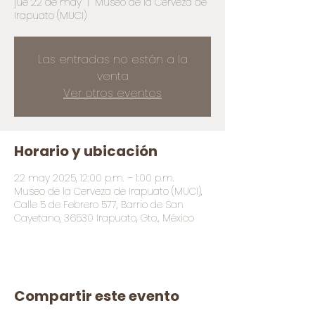
jue 22 de may
  |  
Museo de la Cerveza de
Irapuato (MUCI)
Las entradas no están a la
venta
Ver otros eventos
Horario y ubicación
22 may 2025, 12:00 p.m. – 1:00 p.m.
Museo de la Cerveza de Irapuato (MUCI),
Calle 5 de Febrero 577, Barrio de San
Cayetano, 36530 Irapuato, Gto., México
Compartir este evento