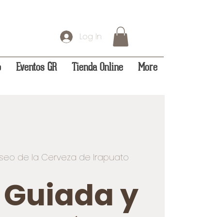
Log In
o
Eventos GR
Tienda Online
More
seo de la Cerveza de Irapuato
a Guiada y