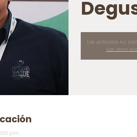
Degus
Las entradas no est
Ver otros ev
icación
1:00 p.m.