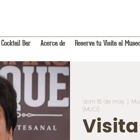
 Cocktail Bar
Acerca de
Reserva tu Visita al Muse
dom 18 de may
  |  
Mu
(MUCI)
Visit