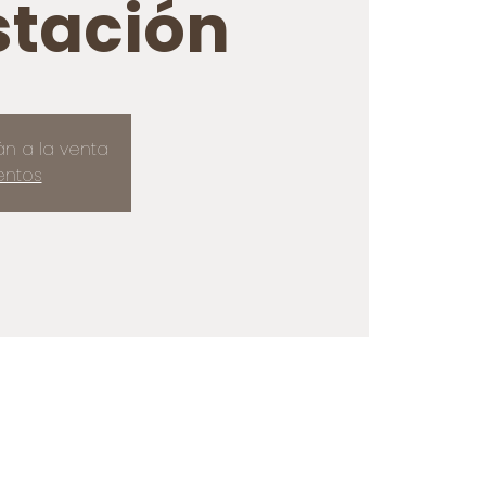
tación
án a la venta
entos