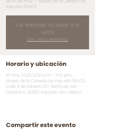
vie 16 de may
  |  
Museo de la Cerveza de
Irapuato (MUCI)
Las entradas no están a la
venta
Ver otros eventos
Horario y ubicación
16 may 2025, 12:00 p.m. – 1:00 p.m.
Museo de la Cerveza de Irapuato (MUCI),
Calle 5 de Febrero 577, Barrio de San
Cayetano, 36530 Irapuato, Gto., México
Compartir este evento