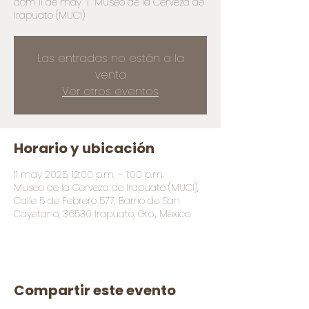
dom 11 de may
  |  
Museo de la Cerveza de
Irapuato (MUCI)
Las entradas no están a la
venta
Ver otros eventos
Horario y ubicación
11 may 2025, 12:00 p.m. – 1:00 p.m.
Museo de la Cerveza de Irapuato (MUCI),
Calle 5 de Febrero 577, Barrio de San
Cayetano, 36530 Irapuato, Gto., México
Compartir este evento