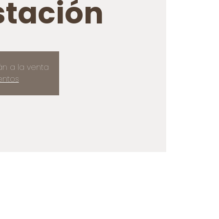
tación
án a la venta
entos