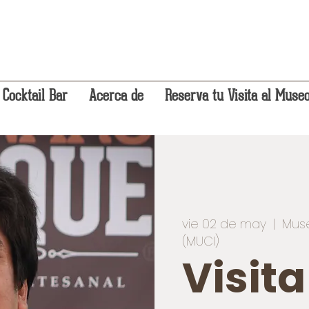
 Cocktail Bar
Acerca de
Reserva tu Visita al Muse
vie 02 de may
  |  
Muse
(MUCI)
Visit