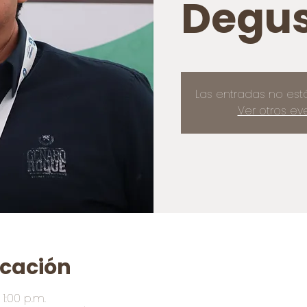
Degus
Las entradas no est
Ver otros ev
icación
1:00 p.m.