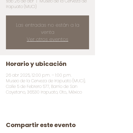
sáb 26 de abr
  |  
Museo de la Cerveza de
Irapuato (MUCI)
Las entradas no están a la
venta
Ver otros eventos
Horario y ubicación
26 abr 2025, 12:00 p.m. – 1:00 p.m.
Museo de la Cerveza de Irapuato (MUCI),
Calle 5 de Febrero 577, Barrio de San
Cayetano, 36530 Irapuato, Gto., México
Compartir este evento