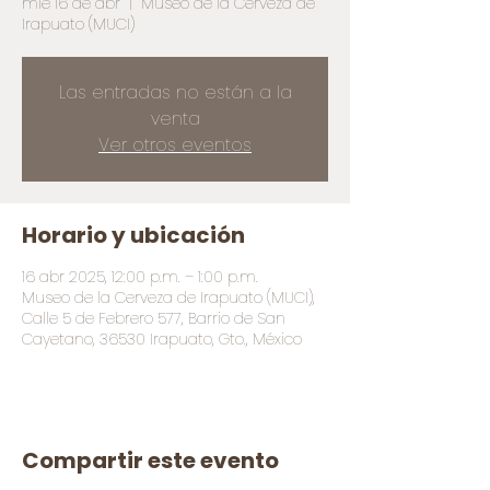
mié 16 de abr
  |  
Museo de la Cerveza de
Irapuato (MUCI)
Las entradas no están a la
venta
Ver otros eventos
Horario y ubicación
16 abr 2025, 12:00 p.m. – 1:00 p.m.
Museo de la Cerveza de Irapuato (MUCI),
Calle 5 de Febrero 577, Barrio de San
Cayetano, 36530 Irapuato, Gto., México
Compartir este evento