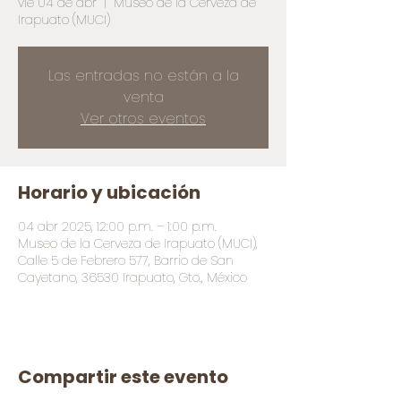
vie 04 de abr
  |  
Museo de la Cerveza de
Irapuato (MUCI)
Las entradas no están a la
venta
Ver otros eventos
Horario y ubicación
04 abr 2025, 12:00 p.m. – 1:00 p.m.
Museo de la Cerveza de Irapuato (MUCI),
Calle 5 de Febrero 577, Barrio de San
Cayetano, 36530 Irapuato, Gto., México
Compartir este evento