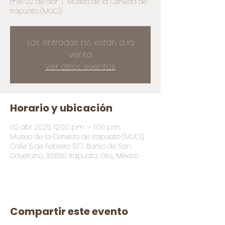
mié 02 de abr
  |  
Museo de la Cerveza de
Irapuato (MUCI)
Las entradas no están a la
venta
Ver otros eventos
Horario y ubicación
02 abr 2025, 12:00 p.m. – 1:00 p.m.
Museo de la Cerveza de Irapuato (MUCI),
Calle 5 de Febrero 577, Barrio de San
Cayetano, 36530 Irapuato, Gto., México
Compartir este evento