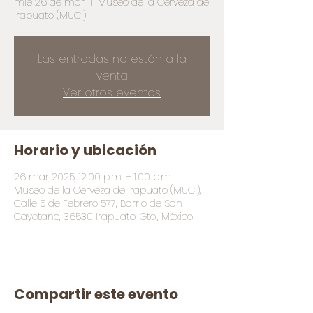
mié 26 de mar
  |  
Museo de la Cerveza de
Irapuato (MUCI)
Las entradas no están a la
venta
Ver otros eventos
Horario y ubicación
26 mar 2025, 12:00 p.m. – 1:00 p.m.
Museo de la Cerveza de Irapuato (MUCI),
Calle 5 de Febrero 577, Barrio de San
Cayetano, 36530 Irapuato, Gto., México
Compartir este evento