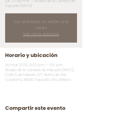
jue 20 de mar
  |  
Museo de la Cerveza de
Irapuato (MUCI)
Las entradas no están a la
venta
Ver otros eventos
Horario y ubicación
20 mar 2025, 12:00 p.m. – 1:00 p.m.
Museo de la Cerveza de Irapuato (MUCI),
Calle 5 de Febrero 577, Barrio de San
Cayetano, 36530 Irapuato, Gto., México
Compartir este evento