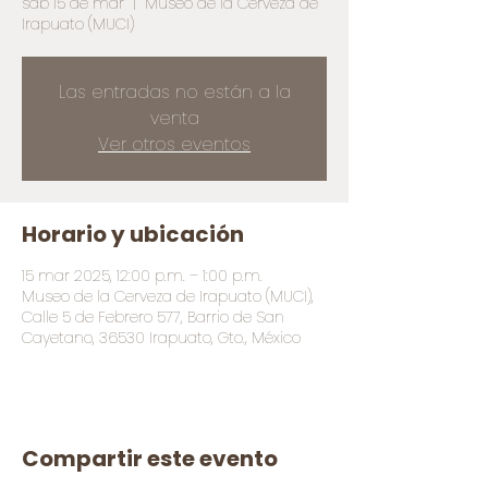
sáb 15 de mar
  |  
Museo de la Cerveza de
Irapuato (MUCI)
Las entradas no están a la
venta
Ver otros eventos
Horario y ubicación
15 mar 2025, 12:00 p.m. – 1:00 p.m.
Museo de la Cerveza de Irapuato (MUCI),
Calle 5 de Febrero 577, Barrio de San
Cayetano, 36530 Irapuato, Gto., México
Compartir este evento