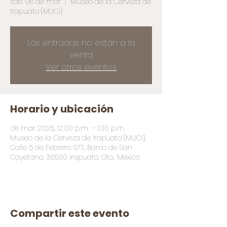
sáb 08 de mar
  |  
Museo de la Cerveza de
Irapuato (MUCI)
Las entradas no están a la
venta
Ver otros eventos
Horario y ubicación
08 mar 2025, 12:00 p.m. – 1:00 p.m.
Museo de la Cerveza de Irapuato (MUCI),
Calle 5 de Febrero 577, Barrio de San
Cayetano, 36530 Irapuato, Gto., México
Compartir este evento