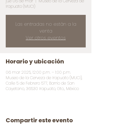
jue 06 de mar
  |  
Museo de la Cerveza de
Irapuato (MUCI)
Las entradas no están a la
venta
Ver otros eventos
Horario y ubicación
06 mar 2025, 12:00 p.m. – 1:00 p.m.
Museo de la Cerveza de Irapuato (MUCI),
Calle 5 de Febrero 577, Barrio de San
Cayetano, 36530 Irapuato, Gto., México
Compartir este evento