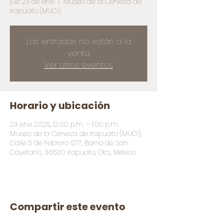
jue 23 de ene
  |  
Museo de la Cerveza de
Irapuato (MUCI)
Las entradas no están a la
venta
Ver otros eventos
Horario y ubicación
23 ene 2025, 12:00 p.m. – 1:00 p.m.
Museo de la Cerveza de Irapuato (MUCI),
Calle 5 de Febrero 577, Barrio de San
Cayetano, 36530 Irapuato, Gto., México
Compartir este evento