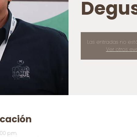
Degus
Las entradas no est
Ver otros ev
icación
:00 p.m.