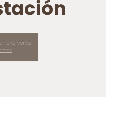
tación
án a la venta
entos