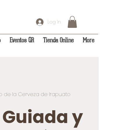
Log In
o
Eventos GR
Tienda Online
More
 de la Cerveza de Irapuato
a Guiada y