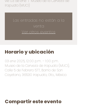
vie 03 de ene
  |  
Museo de la Cerveza de
Irapuato (MUCI)
Las entradas no están a la
venta
Ver otros eventos
Horario y ubicación
03 ene 2025, 12:00 p.m. – 1:00 p.m.
Museo de la Cerveza de Irapuato (MUCI),
Calle 5 de Febrero 577, Barrio de San
Cayetano, 36530 Irapuato, Gto., México
Compartir este evento