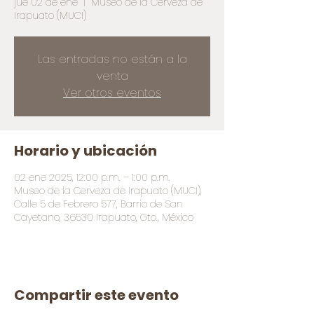
jue 02 de ene
  |  
Museo de la Cerveza de
Irapuato (MUCI)
Las entradas no están a la
venta
Ver otros eventos
Horario y ubicación
02 ene 2025, 12:00 p.m. – 1:00 p.m.
Museo de la Cerveza de Irapuato (MUCI),
Calle 5 de Febrero 577, Barrio de San
Cayetano, 36530 Irapuato, Gto., México
Compartir este evento