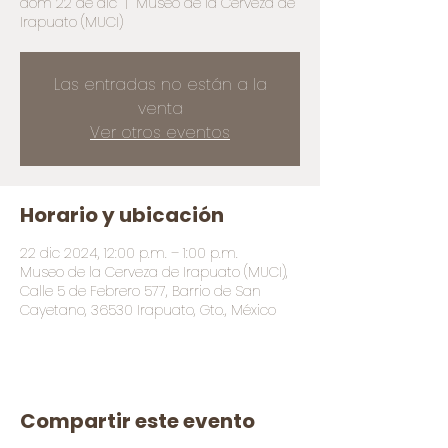
dom 22 de dic
  |  
Museo de la Cerveza de
Irapuato (MUCI)
Las entradas no están a la
venta
Ver otros eventos
Horario y ubicación
22 dic 2024, 12:00 p.m. – 1:00 p.m.
Museo de la Cerveza de Irapuato (MUCI),
Calle 5 de Febrero 577, Barrio de San
Cayetano, 36530 Irapuato, Gto., México
Compartir este evento