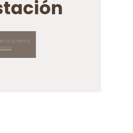
tación
án a la venta
entos