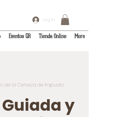
Log In
o
Eventos GR
Tienda Online
More
o de la Cerveza de Irapuato
a Guiada y