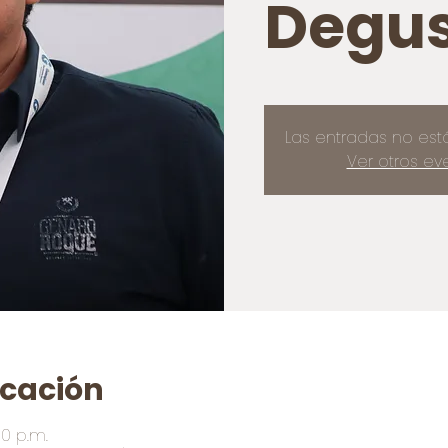
Degus
Las entradas no est
Ver otros ev
icación
00 p.m.