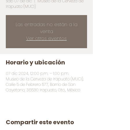
sáb 07 de dic
  |  
Museo de la Cerveza de
Irapuato (MUCI)
Las entradas no están a la
venta
Ver otros eventos
Horario y ubicación
07 dic 2024, 12:00 p.m. – 1:00 p.m.
Museo de la Cerveza de Irapuato (MUCI),
Calle 5 de Febrero 577, Barrio de San
Cayetano, 36530 Irapuato, Gto., México
Compartir este evento