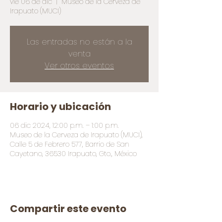
vie 06 de dic
  |  
Museo de la Cerveza de
Irapuato (MUCI)
Las entradas no están a la
venta
Ver otros eventos
Horario y ubicación
06 dic 2024, 12:00 p.m. – 1:00 p.m.
Museo de la Cerveza de Irapuato (MUCI),
Calle 5 de Febrero 577, Barrio de San
Cayetano, 36530 Irapuato, Gto., México
Compartir este evento