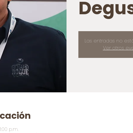
Degus
Las entradas no est
Ver otros ev
icación
1:00 p.m.