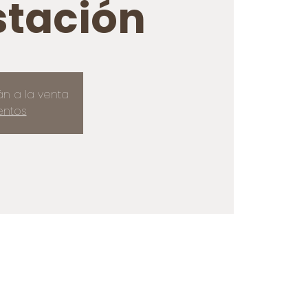
tación
án a la venta
entos