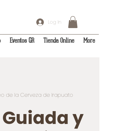
Log In
o
Eventos GR
Tienda Online
More
o de la Cerveza de Irapuato
a Guiada y