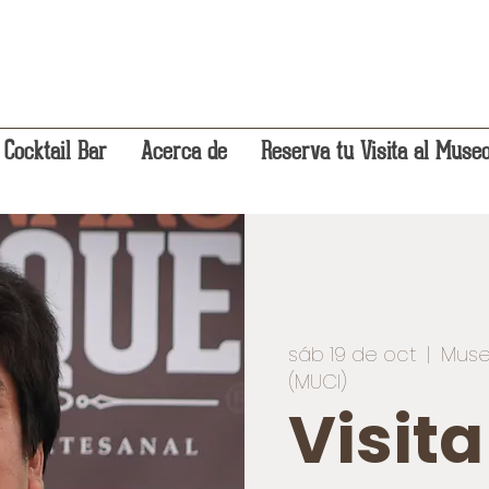
 Cocktail Bar
Acerca de
Reserva tu Visita al Muse
sáb 19 de oct
  |  
Muse
(MUCI)
Visit