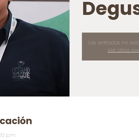
Degus
Las entradas no est
Ver otros ev
icación
:00 p.m.