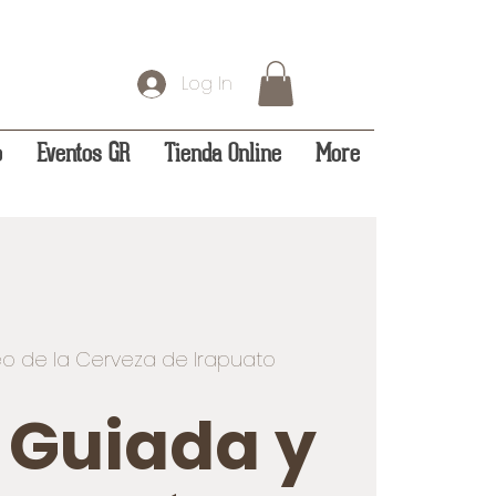
Log In
o
Eventos GR
Tienda Online
More
o de la Cerveza de Irapuato
a Guiada y