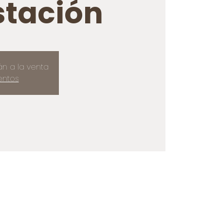
tación
án a la venta
entos