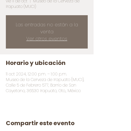
vie 11 de oct
  |  
Museo de la Cerveza de
Irapuato (MUCI)
Las entradas no están a la
venta
Ver otros eventos
Horario y ubicación
11 oct 2024, 12:00 p.m. – 1:00 p.m.
Museo de la Cerveza de Irapuato (MUCI),
Calle 5 de Febrero 577, Barrio de San
Cayetano, 36530 Irapuato, Gto., México
Compartir este evento