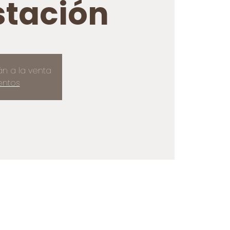
tación
án a la venta
entos