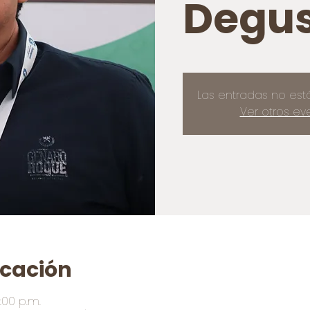
Degus
Las entradas no est
Ver otros ev
icación
:00 p.m.