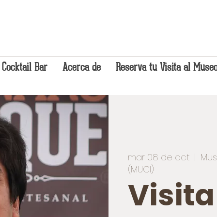
 Cocktail Bar
Acerca de
Reserva tu Visita al Muse
mar 08 de oct
  |  
Mus
(MUCI)
Visit