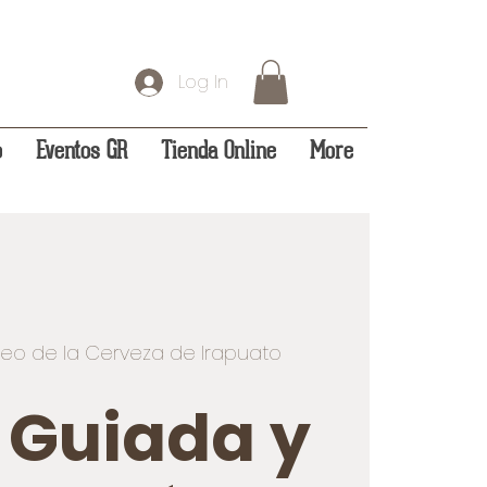
Log In
o
Eventos GR
Tienda Online
More
eo de la Cerveza de Irapuato
a Guiada y