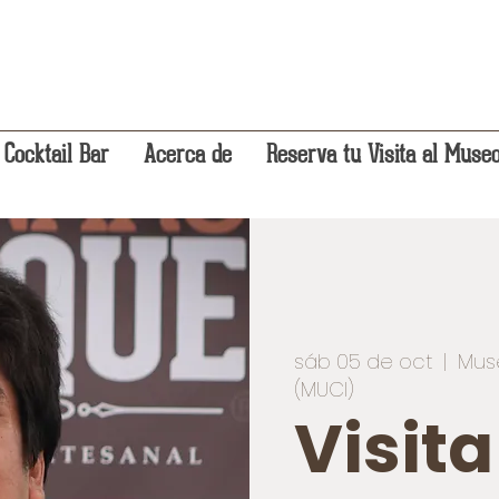
 Cocktail Bar
Acerca de
Reserva tu Visita al Muse
sáb 05 de oct
  |  
Mus
(MUCI)
Visit