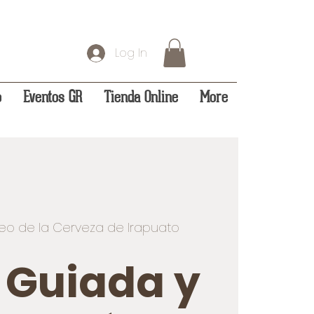
Log In
o
Eventos GR
Tienda Online
More
eo de la Cerveza de Irapuato
a Guiada y