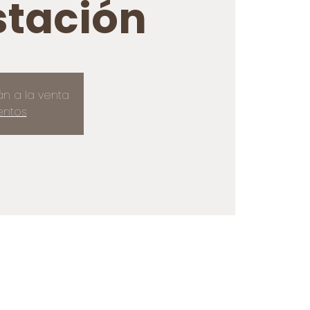
tación
án a la venta
entos