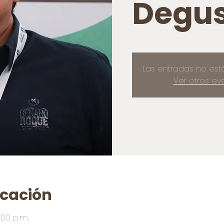
Degus
Las entradas no est
Ver otros ev
icación
:00 p.m.