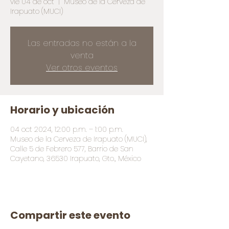
vie 04 de oct
  |  
Museo de la Cerveza de
Irapuato (MUCI)
Las entradas no están a la
venta
Ver otros eventos
Horario y ubicación
04 oct 2024, 12:00 p.m. – 1:00 p.m.
Museo de la Cerveza de Irapuato (MUCI),
Calle 5 de Febrero 577, Barrio de San
Cayetano, 36530 Irapuato, Gto., México
Compartir este evento