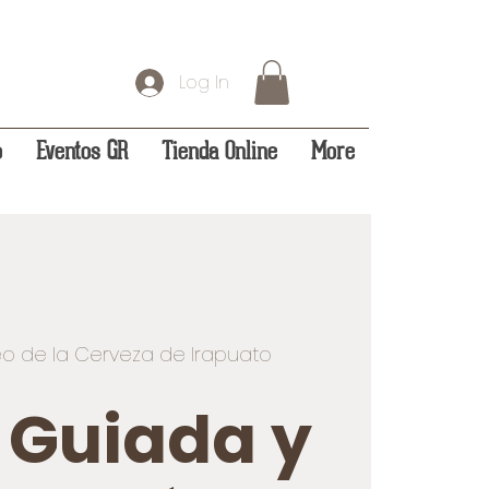
Log In
o
Eventos GR
Tienda Online
More
o de la Cerveza de Irapuato
a Guiada y