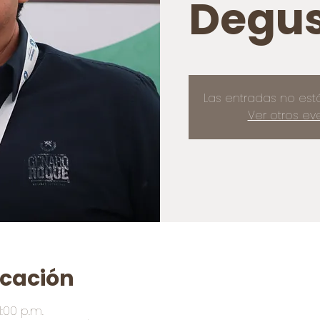
Degus
Las entradas no est
Ver otros ev
icación
1:00 p.m.