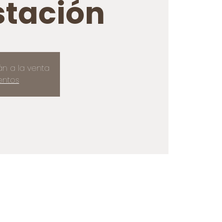
tación
án a la venta
entos