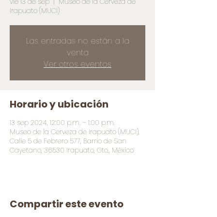
vie 13 de sep
  |  
Museo de la Cerveza de
Irapuato (MUCI)
Las entradas no están a la
venta
Ver otros eventos
Horario y ubicación
13 sep 2024, 12:00 p.m. – 1:00 p.m.
Museo de la Cerveza de Irapuato (MUCI),
Calle 5 de Febrero 577, Barrio de San
Cayetano, 36530 Irapuato, Gto., México
Compartir este evento