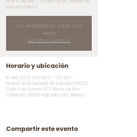
mar 10 de sep
  |  
Museo de la Cerveza de
Irapuato (MUCI)
Las entradas no están a la
venta
Ver otros eventos
Horario y ubicación
10 sep 2024, 12:00 p.m. – 1:00 p.m.
Museo de la Cerveza de Irapuato (MUCI),
Calle 5 de Febrero 577, Barrio de San
Cayetano, 36530 Irapuato, Gto., México
Compartir este evento