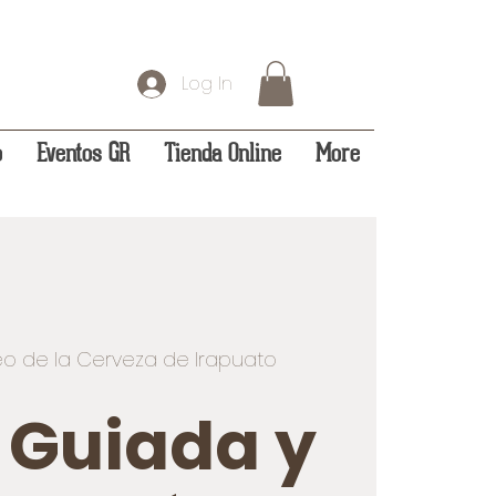
Log In
o
Eventos GR
Tienda Online
More
o de la Cerveza de Irapuato
a Guiada y