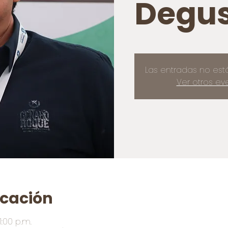
Degus
Las entradas no est
Ver otros ev
icación
1:00 p.m.