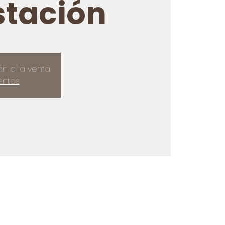
tación
án a la venta
entos