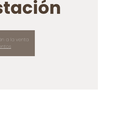
tación
án a la venta
entos