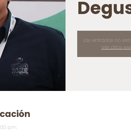
Degus
Las entradas no est
Ver otros ev
icación
:00 p.m.