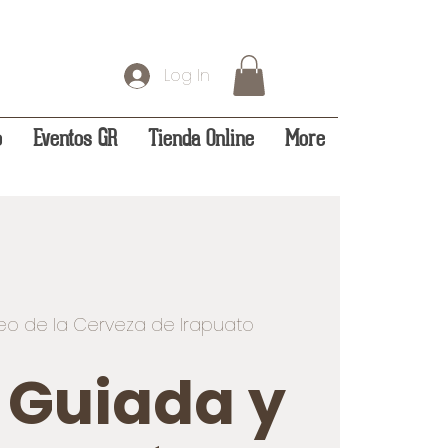
Log In
o
Eventos GR
Tienda Online
More
o de la Cerveza de Irapuato
a Guiada y