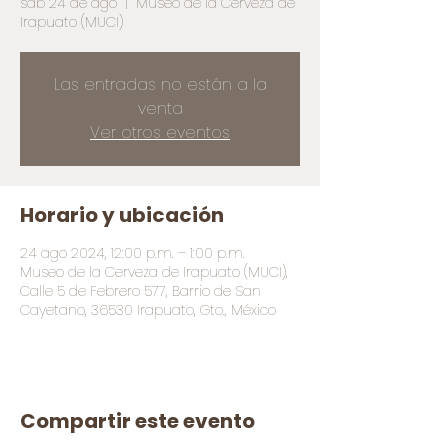
sáb 24 de ago
  |  
Museo de la Cerveza de
Irapuato (MUCI)
Las entradas no están a la
venta
Ver otros eventos
Horario y ubicación
24 ago 2024, 12:00 p.m. – 1:00 p.m.
Museo de la Cerveza de Irapuato (MUCI),
Calle 5 de Febrero 577, Barrio de San
Cayetano, 36530 Irapuato, Gto., México
Compartir este evento