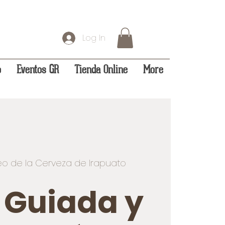
Log In
o
Eventos GR
Tienda Online
More
o de la Cerveza de Irapuato
a Guiada y