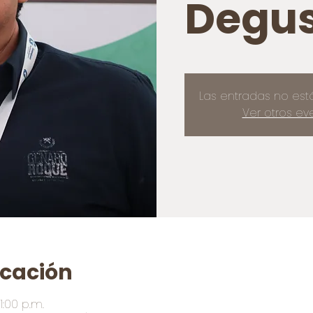
Degus
Las entradas no est
Ver otros ev
icación
1:00 p.m.