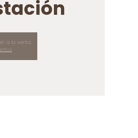
tación
án a la venta
entos