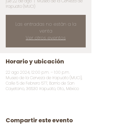
jue 22 de ago
  |  
Museo de la Cerveza de
Irapuato (MUCI)
Las entradas no están a la
venta
Ver otros eventos
Horario y ubicación
22 ago 2024, 12:00 p.m. – 1:00 p.m.
Museo de la Cerveza de Irapuato (MUCI),
Calle 5 de Febrero 577, Barrio de San
Cayetano, 36530 Irapuato, Gto., México
Compartir este evento