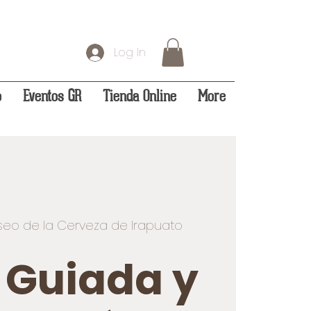
Log In
o
Eventos GR
Tienda Online
More
eo de la Cerveza de Irapuato
a Guiada y