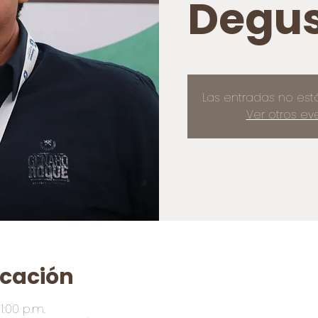
Degus
Las entradas no est
Ver otros ev
icación
1:00 p.m.