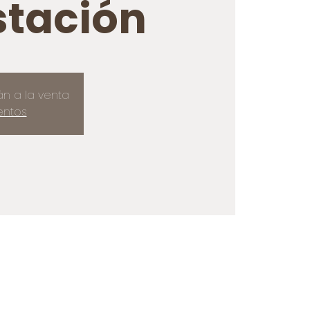
tación
án a la venta
entos