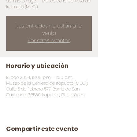
dom 18 de ago
  |  
Museo de la Cerveza de
Irapuato (MUCI)
Las entradas no están a la
venta
Ver otros eventos
Horario y ubicación
18 ago 2024, 12:00 p.m. – 1:00 p.m.
Museo de la Cerveza de Irapuato (MUCI),
Calle 5 de Febrero 577, Barrio de San
Cayetano, 36530 Irapuato, Gto., México
Compartir este evento