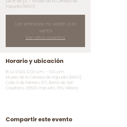
jue 18 de jul
  |  
Museo de la Cerveza de
Irapuato (MUCI)
Las entradas no están a la
venta
Ver otros eventos
Horario y ubicación
18 jul 2024, 12:00 p.m. – 1:00 p.m.
Museo de la Cerveza de Irapuato (MUCI),
Calle 5 de Febrero 577, Barrio de San
Cayetano, 36530 Irapuato, Gto., México
Compartir este evento