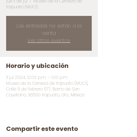
jue 11 de jul
  |  
Museo de la Cerveza de
Irapuato (MUCI)
Las entradas no están a la
venta
Ver otros eventos
Horario y ubicación
11 jul 2024, 12:00 p.m. – 1:00 p.m.
Museo de la Cerveza de Irapuato (MUCI),
Calle 5 de Febrero 577, Barrio de San
Cayetano, 36530 Irapuato, Gto., México
Compartir este evento