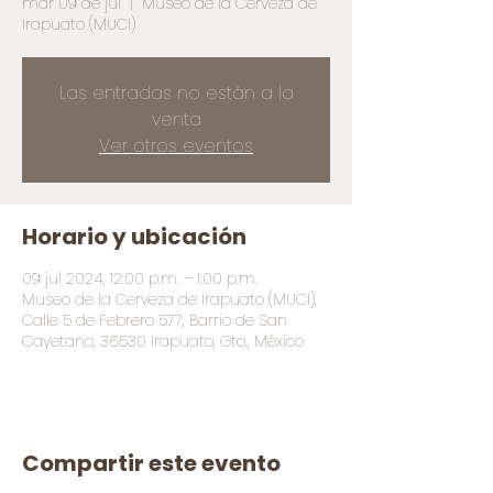
mar 09 de jul
  |  
Museo de la Cerveza de
Irapuato (MUCI)
Las entradas no están a la
venta
Ver otros eventos
Horario y ubicación
09 jul 2024, 12:00 p.m. – 1:00 p.m.
Museo de la Cerveza de Irapuato (MUCI),
Calle 5 de Febrero 577, Barrio de San
Cayetano, 36530 Irapuato, Gto., México
Compartir este evento